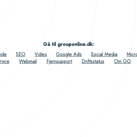
Gå til grouponline.dk
:
ide
SEO
Video
Google Ads
Social Media
Micr
rvice
Webmail
Fjernsupport
Driftsstatus
Om GO